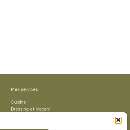
Mes services
Cuisine
Dressing et placard
Parquet et lambris
Terrasse
Conception 3D