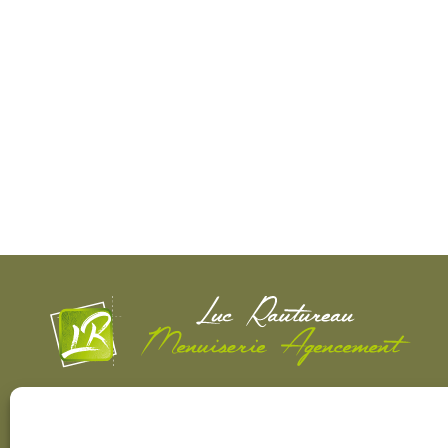
Menuisier agenceur à La Boissière-de-Montaigu
(85), je réalise vos projets de menuiserie intérieure
et extérieure sur mesure. J'interviens dans tout le