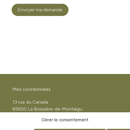
Envoyer ma demande
Mes coordonnées
13 rue du Canada
85600 La Boissière-de-Montaigu
Vendée
Gérer le consentement
06 28 92 32 39