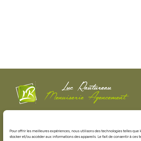
Menuisier agenceur à La Boissière-de-Montaigu
(85), je réalise vos projets de menuiserie intérieure
et extérieure sur mesure. J'interviens dans tout le
Pour offrir les meilleures expériences, nous utilisons des technologies telles que 
secteur vendéen pour la pose de cuisines,
stocker et/ou accéder aux informations des appareils. Le fait de consentir à ces 