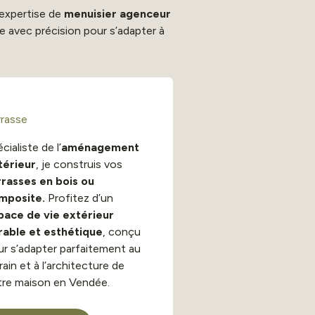
 expertise de
menuisier agenceur
e avec précision pour s’adapter à
rrasse
cialiste de l’
aménagement
térieur
, je construis vos
rrasses en bois ou
mposite.
Profitez d’un
pace de vie extérieur
rable et esthétique
, conçu
ur s’adapter parfaitement au
rain et à l’architecture de
tre maison en Vendée.