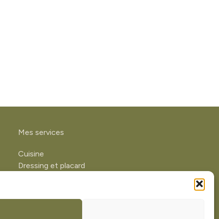
Mes services
Cuisine
Dressing et placard
Parquet et lambris
Terrasse
Conception 3D