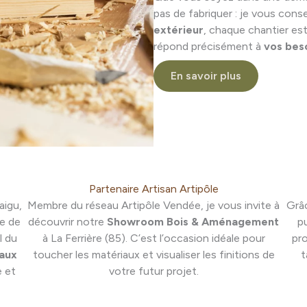
pas de fabriquer : je vous conse
extérieur
, chaque chantier est
répond précisément à
vos beso
En savoir plus
Partenaire Artisan Artipôle
aigu,
Membre du réseau Artipôle Vendée, je vous invite à
Grâc
ce de
découvrir notre
Showroom Bois & Aménagement
p
l du
à La Ferrière (85). C’est l’occasion idéale pour
pr
iaux
toucher les matériaux et visualiser les finitions de
t
e et
votre futur projet.