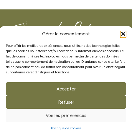
Gérer le consentement
Pour offrir les meilleures expériences, nous utilisons des technologies telles
que les cookies pour stocker et/ou accéder aux informations des appareils. Le
Menuisier agenceur à La Boissière-de-Montaigu (85), je réalise
fait de consentir à ces technologies nous permettra de traiter des données
vos projets de menuiserie intérieure et extérieure sur mesure.
telles que le comportement de navigation ou les ID uniques sur ce site. Le fait
J'interviens dans tout le secteur vendéen pour la pose de
de ne pas consentir ou de retirer son consentement peut avoir un effet négatif
cuisines, dressings et agencements bois durables.
sur certaines caractéristiques et fonctions.
Accepter
Mes coordonnées
Refuser
13 rue du Canada
85600 La Boissière-de-Montaigu
Voir les préférences
Vendée
Politique de cookies
06 28 92 32 39