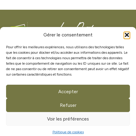
Gérer le consentement
Pour offrir les meilleures expériences, nous utilisons des technologies telles
que les cookies pour stocker et/ou accéder aux informations des appareils. Le
Menuisier agenceur à La Boissière-de-Montaigu (85), je réalise
fait de consentir à ces technologies nous permettra de traiter des données
vos projets de menuiserie intérieure et extérieure sur mesure.
telles que le comportement de navigation ou les ID uniques sur ce site. Le fait
J'interviens dans tout le secteur vendéen pour la pose de
de ne pas consentir ou de retirer son consentement peut avoir un effet négatif
cuisines, dressings et agencements bois durables.
sur certaines caractéristiques et fonctions.
Accepter
Mes coordonnées
Refuser
13 rue du Canada
85600 La Boissière-de-Montaigu
Voir les préférences
Vendée
Politique de cookies
06 28 92 32 39